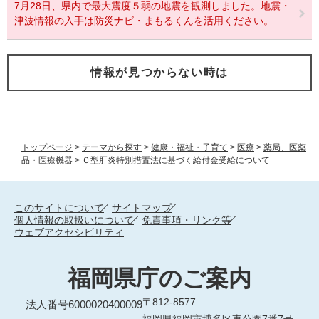
7月28日、県内で最大震度５弱の地震を観測しました。地震・
津波情報の入手は防災ナビ・まもるくんを活用ください。
情報が見つからない時は
トップページ
>
テーマから探す
>
健康・福祉・子育て
>
医療
>
薬局、医薬
品・医療機器
>
Ｃ型肝炎特別措置法に基づく給付金受給について
このサイトについて
サイトマップ
個人情報の取扱いについて
免責事項・リンク等
ウェブアクセシビリティ
福岡県庁のご案内
〒812-8577
法人番号6000020400009
福岡県福岡市博多区東公園7番7号