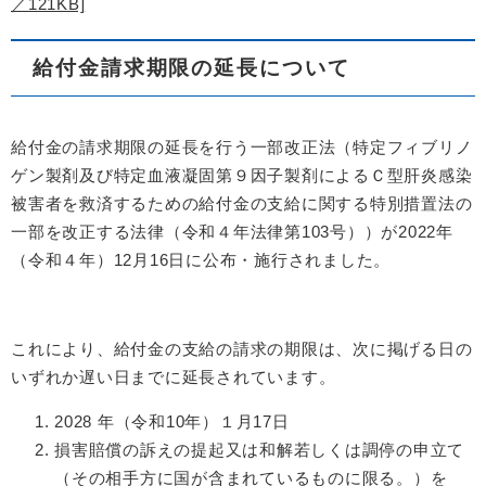
／121KB]
給付金請求期限の延長について
給付金の請求期限の延長を行う一部改正法（特定フィブリノ
ゲン製剤及び特定血液凝固第９因子製剤によるＣ型肝炎感染
被害者を救済するための給付金の支給に関する特別措置法の
一部を改正する法律（令和４年法律第103号））が2022年
（令和４年）12月16日に公布・施行されました。
これにより、給付金の支給の請求の期限は、次に掲げる日の
いずれか遅い日までに延長されています。
2028 年（令和10年）１月17日
損害賠償の訴えの提起又は和解若しくは調停の申立て
（その相手方に国が含まれているものに限る。）を