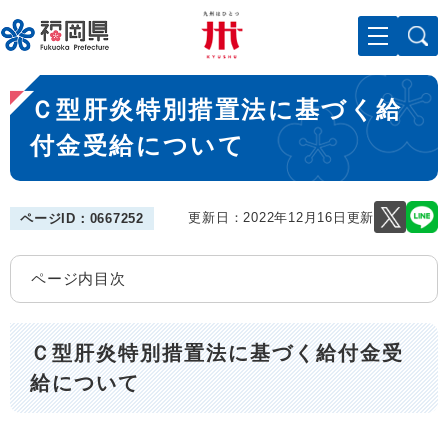
ペ
メニューを飛ばして本文へ
ー
ジ
の
本
先
Ｃ型肝炎特別措置法に基づく給
文
頭
で
付金受給について
す
。
更新日：2022年12月16日更新
ページID：0667252
ページ内目次
Ｃ型肝炎特別措置法に基づく給付金受
給について