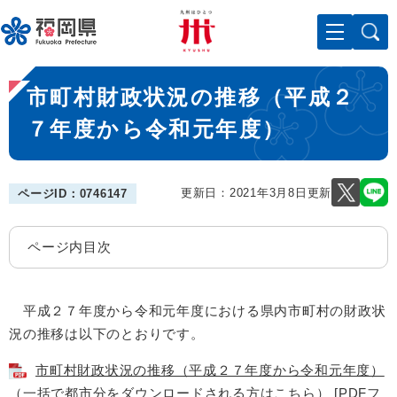
ペ
メニューを飛ばして本文へ
ー
ジ
の
本
先
市町村財政状況の推移（平成２
文
頭
で
７年度から令和元年度）
す
。
更新日：2021年3月8日更新
ページID：0746147
ページ内目次
平成２７年度から令和元年度における県内市町村の財政状
況の推移は以下のとおりです。
市町村財政状況の推移（平成２７年度から令和元年度）
（一括で都市分をダウンロードされる方はこちら） [PDFフ