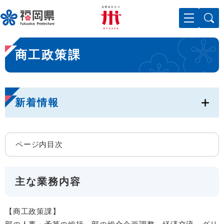
ペ
メニューを飛ばして本文へ
ー
ジ
の
本
先
商工政策課
文
頭
で
す
。
新着情報
ページ内目次
主な業務内容
【商工政策課】