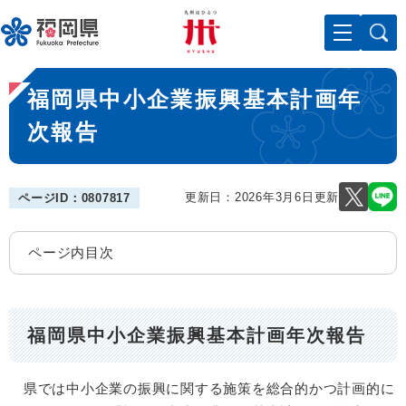
ペ
メニューを飛ばして本文へ
ー
ジ
の
本
先
福岡県中小企業振興基本計画年
文
頭
で
次報告
す
。
更新日：2026年3月6日更新
ページID：0807817
ページ内目次
福岡県中小企業振興基本計画年次報告
県では中小企業の振興に関する施策を総合的かつ計画的に