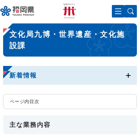
ペ
メニューを飛ばして本文へ
ー
ジ
の
本
先
文化局九博・世界遺産・文化施
文
頭
で
設課
す
。
新着情報
ページ内目次
主な業務内容