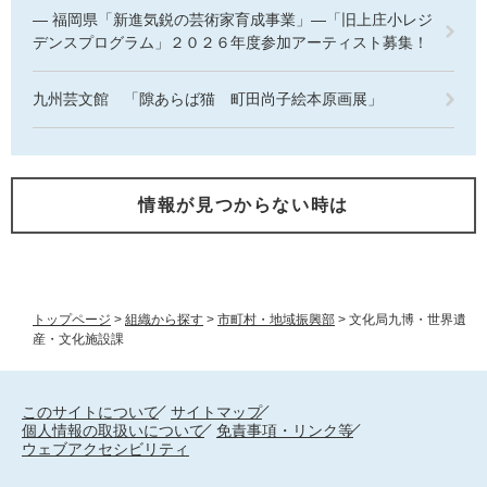
― 福岡県「新進気鋭の芸術家育成事業」―「旧上庄小レジ
デンスプログラム」２０２６年度参加アーティスト募集！
九州芸文館 「隙あらば猫 町田尚子絵本原画展」
情報が見つからない時は
トップページ
>
組織から探す
>
市町村・地域振興部
>
文化局九博・世界遺
産・文化施設課
このサイトについて
サイトマップ
個人情報の取扱いについて
免責事項・リンク等
ウェブアクセシビリティ