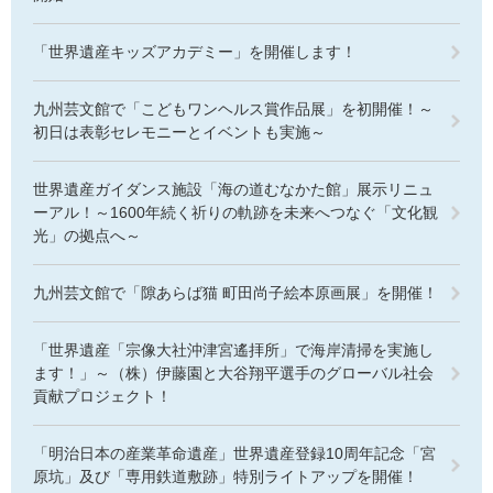
「世界遺産キッズアカデミー」を開催します！
九州芸文館で「こどもワンヘルス賞作品展」を初開催！～
初日は表彰セレモニーとイベントも実施～
世界遺産ガイダンス施設「海の道むなかた館」展示リニュ
ーアル！～1600年続く祈りの軌跡を未来へつなぐ「文化観
光」の拠点へ～
九州芸文館で「隙あらば猫 町田尚子絵本原画展」を開催！
「世界遺産「宗像大社沖津宮遙拝所」で海岸清掃を実施し
ます！」～（株）伊藤園と大谷翔平選手のグローバル社会
貢献プロジェクト！
「明治日本の産業革命遺産」世界遺産登録10周年記念「宮
原坑」及び「専用鉄道敷跡」特別ライトアップを開催！