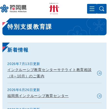
ペ
メニューを飛ばして本文へ
ー
ジ
の
本
先
特別支援教育課
文
頭
で
す
。
新着情報
2026年7月13日更新
インクルーシブ教育センターサテライト教育相談
（8～10月）のご案内
2026年6月26日更新
福岡県インクルーシブ教育センター