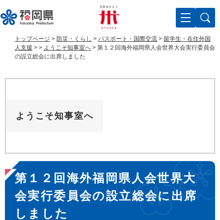
ペ
メ
ー
ニ
ジ
ュ
の
ー
トップページ
>
防災・くらし
>
パスポート・国際交流
>
留学生・在住外国
先
を
人支援
>
>
ようこそ知事室へ
>
第１２回海外福岡県人会世界大会実行委員会
頭
飛
の設立総会に出席しました
で
ば
す
し
。
て
本
文
ようこそ知事室へ
へ
本
第１２回海外福岡県人会世界大
文
会実行委員会の設立総会に出席
しました