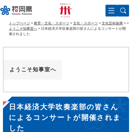
ペ
メ
ー
ニ
ジ
ュ
の
ー
トップページ
>
教育・文化・スポーツ
>
文化・スポーツ
>
文化芸術振興
>
>
先
を
ようこそ知事室へ
>
日本経済大学吹奏楽部の皆さんによるコンサートが開
頭
飛
催されました
で
ば
す
し
。
て
本
文
ようこそ知事室へ
へ
本
日本経済大学吹奏楽部の皆さん
文
によるコンサートが開催されま
した