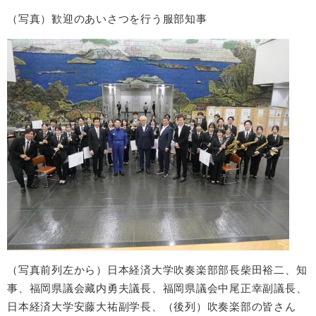
（写真）歓迎のあいさつを行う服部知事
（写真前列左から）日本経済大学吹奏楽部部長柴田裕二、知
事、福岡県議会藏内勇夫議長、福岡県議会中尾正幸副議長、
日本経済大学安藤大祐副学長、（後列）吹奏楽部の皆さん