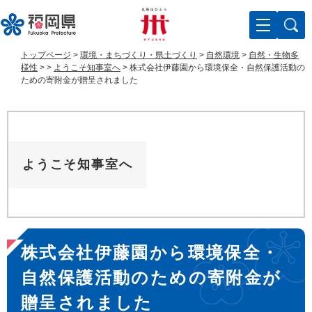
ペ
メ
ー
ニ
ジ
ュ
の
ー
トップページ
>
環境・まちづくり・県土づくり
>
自然環境
>
自然・生物多
先
を
様性
>
>
ようこそ知事室へ
>
株式会社伊藤園から環境保全・自然保護活動の
頭
飛
ための寄附金が贈呈されました
で
ば
す
し
。
て
本
文
ようこそ知事室へ
へ
本
株式会社伊藤園から環境保全・
文
自然保護活動のための寄附金が
贈呈されました