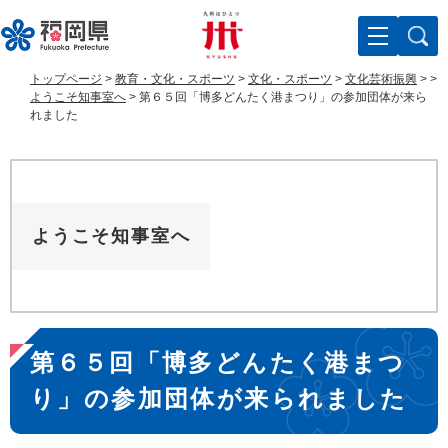
ペ
メ
ー
ニ
ジ
ュ
の
ー
トップページ
>
教育・文化・スポーツ
>
文化・スポーツ
>
文化芸術振興
>
>
先
を
ようこそ知事室へ
>
第６５回「博多どんたく港まつり」の参加団体が来ら
頭
飛
れました
で
ば
す
し
。
て
本
文
ようこそ知事室へ
へ
本
第６５回「博多どんたく港まつ
文
り」の参加団体が来られました