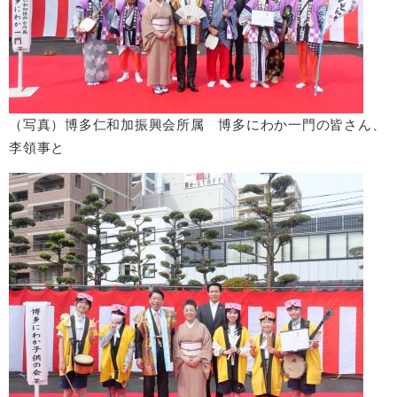
（写真）博多仁和加振興会所属 博多にわか一門の皆さん、
李領事と​