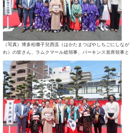
（写真）博多松囃子兒西流（はかたまつばやしちごにしなが
れ）の皆さん、ラムクマール総領事、パーキンス首席領事と