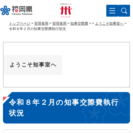
ペ
メ
ー
ニ
ジ
ュ
の
ー
トップページ
>
管理者用
>
管理者用
>
知事交際費
>
>
ようこそ知事室へ
>
先
を
令和８年２月の知事交際費執行状況
頭
飛
で
ば
す
し
。
て
本
ようこそ知事室へ
文
へ
本
令和８年２月の知事交際費執行
文
状況