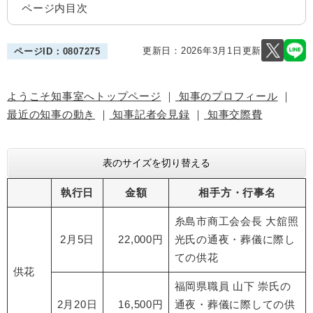
ページ内目次
更新日：2026年3月1日更新
ページID：0807275
ようこそ知事室へトップページ
｜
知事のプロフィール
｜
最近の知事の動き
｜
知事記者会見録
｜
知事交際費
表のサイズを切り替える
執行日
金額
相手方・行事名
​糸島市商工会会長 大舘照
2月5日
22,000円
光氏の通夜・葬儀に際し
ての供花
供花
福岡県職員 山下 崇氏の
2月20日
16,500円
通夜・葬儀に際しての供