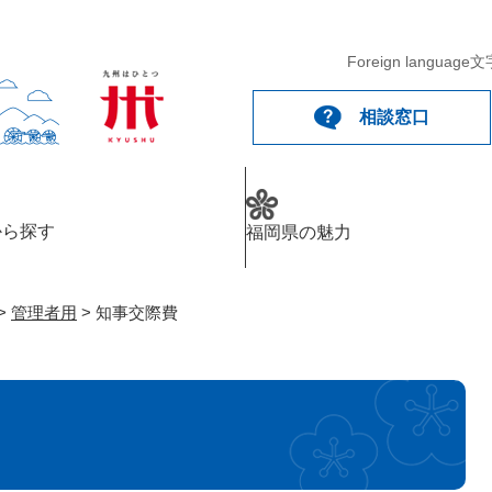
メニューを飛ばして本文へ
Foreign language
文
相談窓口
から探す
福岡県の魅力
>
管理者用
>
知事交際費