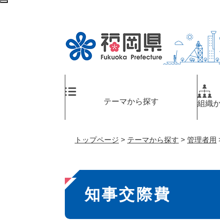
ペ
検
ー
索
ジ
エ
の
リ
先
ア
頭
へ
で
す
。
テーマから探す
組織
トップページ
>
テーマから探す
>
管理者用
本
知事交際費
文