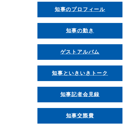
知事のプロフィール
知事の動き
ゲストアルバム
知事といきいきトーク
知事記者会見録
知事交際費