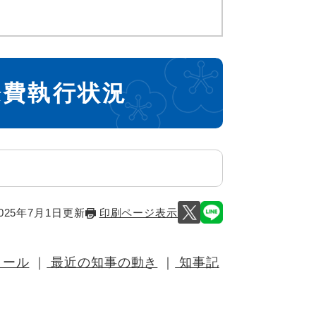
際費執行状況
025年7月1日更新
印刷ページ表示
ィール
｜
最近の知事の動き
｜
知事記