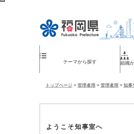
ペ
メ
検
ー
ニ
索
ジ
ュ
エ
の
ー
リ
先
を
ア
頭
飛
へ
で
ば
す
し
。
て
テーマから探す
組織
本
文
へ
トップページ
>
管理者用
>
管理者用
>
知事
ようこそ知事室へ