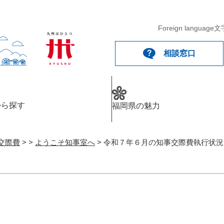
Foreign language
文
相談窓口
から探す
福岡県の魅力
交際費
>
>
ようこそ知事室へ
>
令和７年６月の知事交際費執行状況