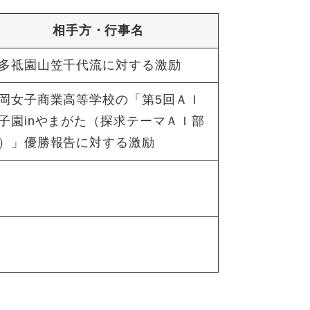
相手方・行事名
多祗園山笠千代流に対する激励
岡女子商業高等学校の「第5回ＡＩ
子園inやまがた（探求テーマＡＩ部
）」優勝報告に対する激励