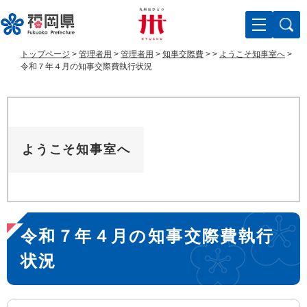
ペ
メ
ー
ニ
ジ
ュ
の
ー
トップページ
>
管理者用
>
管理者用
>
知事交際費
>
>
ようこそ知事室へ
>
先
を
令和７年４月の知事交際費執行状況
頭
飛
で
ば
す
し
。
て
本
ようこそ知事室へ
文
へ
本
令和７年４月の知事交際費執行
文
状況