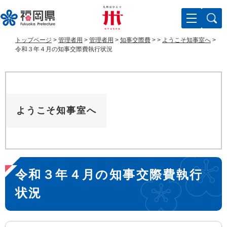
ペ
メ
ー
ニ
ジ
ュ
の
ー
トップページ
>
管理者用
>
管理者用
>
知事交際費
>
>
ようこそ知事室へ
>
先
を
令和３年４月の知事交際費執行状況
頭
飛
で
ば
す
し
。
て
本
ようこそ知事室へ
文
へ
本
令和３年４月の知事交際費執行
文
状況