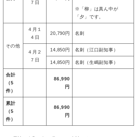
７日
※「柳」は真ん中が
「夕」です。
４月１
20,790円
名刺
４日
その他
14,850円
名刺（江口副知事）
４月２
７日
14,850円
名刺（生嶋副知事）
合計
86,990
（5
円
件）
累計
86,990
（5
円
件）