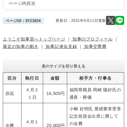
ページ内目次
更新日：2021年6月11日更新
ページID：0723834
ようこそ知事室へトップページ
｜
知事のプロフィール
｜
最近の知事の動き
｜
知事記者会見録
｜
知事交際費
表のサイズを切り替える
区分
執行日
金額
相手方・行事名
４月２
福岡県職員 岡崎 陽好氏の
供花
16,500円
１日
通夜・葬儀
小柳 好明氏 黄綬褒章受章
記念祝賀会出席に際して
４月１
の会費
会費
20,000円