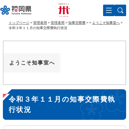
ペ
メ
ー
ニ
ジ
ュ
の
ー
トップページ
>
管理者用
>
管理者用
>
知事交際費
>
>
ようこそ知事室へ
>
先
を
令和３年１１月の知事交際費執行状況
頭
飛
で
ば
す
し
。
て
本
ようこそ知事室へ
文
へ
本
令和３年１１月の知事交際費執
文
行状況