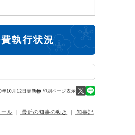
際費執行状況
0年10月12日更新
印刷ページ表示
ィール
｜
最近の知事の動き
｜
知事記