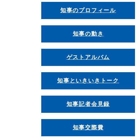
知事のプロフィール
知事の動き
ゲストアルバム
知事といきいきトーク
知事記者会見録
知事交際費