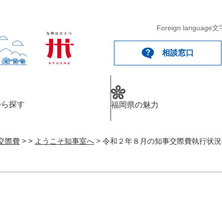
Foreign language
文
相談窓口
から探す
福岡県の魅力
交際費
>
>
ようこそ知事室へ
>
令和２年８月の知事交際費執行状況