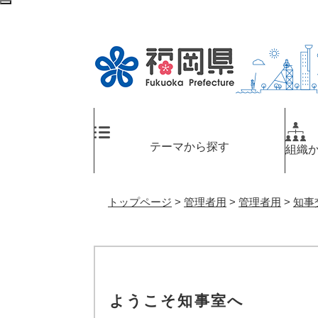
ペ
メ
検
ー
ニ
索
ジ
ュ
エ
の
ー
リ
先
を
ア
頭
飛
へ
で
ば
す
し
。
て
テーマから探す
組織
本
文
へ
トップページ
>
管理者用
>
管理者用
>
知事
ようこそ知事室へ