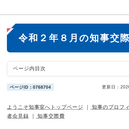
本
令和２年８月の知事交
文
ページ内目次
更新日：202
ページID：0768704
ようこそ知事室へトップページ
｜
知事のプロフ
者会見録
｜
知事交際費