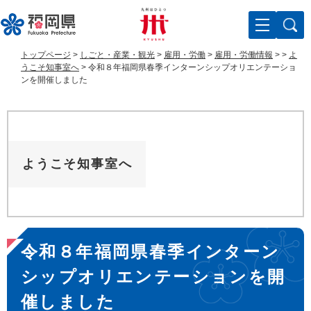
ペ
メ
ー
ニ
ジ
ュ
の
ー
トップページ
>
しごと・産業・観光
>
雇用・労働
>
雇用・労働情報
>
>
よ
先
を
うこそ知事室へ
>
令和８年福岡県春季インターンシップオリエンテーショ
頭
飛
ンを開催しました
で
ば
す
し
。
て
本
文
ようこそ知事室へ
へ
本
令和８年福岡県春季インターン
文
シップオリエンテーションを開
催しました