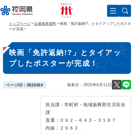
ペ
メ
ー
ニ
ジ
ュ
の
ー
トップページ
>
記者発表資料
>
映画「免許返納!?」とタイアップしたポスタ
先
を
ーが完成！
頭
飛
で
ば
本
す
し
映画「免許返納!?」とタイアッ
。
て
文
本
プしたポスターが完成！
文
へ
発表日：
2026年6月11日
ページID：0826064
担当課：
市町村・地域振興部生活安全
課
直通：
０９２－６４３－３１６７
内線：
２９６２