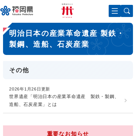
ペ
メニューを飛ばして本文へ
ー
ジ
の
本
先
明治日本の産業革命遺産 製鉄・
文
頭
で
製鋼、造船、石炭産業
す
。
その他
2026年1月26日更新
世界遺産「明治日本の産業革命遺産 製鉄・製鋼、
造船、石炭産業」とは
重要なお知らせ