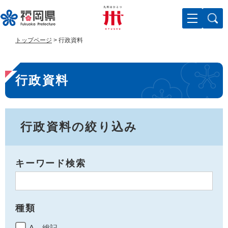
ペ
メ
ー
ニ
ジ
ュ
の
ー
トップページ
>
行政資料
先
を
頭
飛
本
で
ば
行政資料
す
し
文
。
て
本
文
へ
行政資料の絞り込み
キーワード検索
種類
A 総記