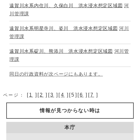
遠賀川水系内住川、久保白川 洪水浸水想定区域図
河
川管理課
遠賀川水系明星寺川、姿川 洪水浸水想定区域図
河川
管理課
遠賀川水系碇川、熊添川 洪水浸水想定区域図
河川管
理課
同日の行政資料が次ページにもあります。
[
1
][
2
][
3
][
4
][5][
6
][
7
]
ページ：
情報が見つからない時は
本庁