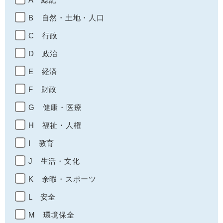
B 自然・土地・人口
C 行政
D 政治
E 経済
F 財政
G 健康・医療
H 福祉・人権
I 教育
J 生活・文化
K 余暇・スポーツ
L 安全
M 環境保全