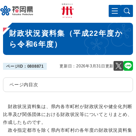
ペ
メニューを飛ばして本文へ
ー
ジ
の
本
先
財政状況資料集（平成22年度か
文
頭
で
ら令和6年度）
す
。
更新日：2026年3月31日更新
ページID：0808871
ページ内目次
財政状況資料集は、県内各市町村が財政状況や健全化判断
比率及び関係団体における財政状況等についてとりまとめ、
作成したものです。
政令指定都市を除く県内市町村の各年度の財政状況資料集