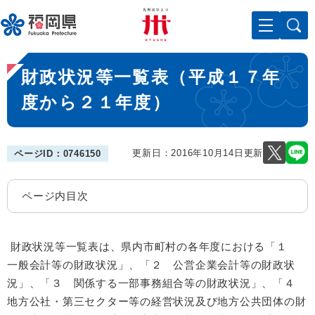
ペ
メニューを飛ばして本文へ
ー
ジ
の
本
先
財政状況等一覧表（平成１７年
文
頭
で
度から２１年度）
す
。
更新日：2016年10月14日更新
ページID：0746150
ページ内目次
財政状況等一覧表は、県内市町村の各年度における「１
一般会計等の財政状況」、「２ 公営企業会計等の財政状
況」、「３ 関係する一部事務組合等の財政状況」、「４
地方公社・第三セクター等の経営状況及び地方公共団体の財