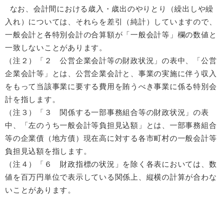
なお、会計間における歳入・歳出のやりとり（繰出しや繰
入れ）については、それらを差引（純計）していますので、
一般会計と各特別会計の合算額が「一般会計等」欄の数値と
一致しないことがあります。
（注２）「２ 公営企業会計等の財政状況」の表中、「公営
企業会計等」とは、公営企業会計と、事業の実施に伴う収入
をもって当該事業に要する費用を賄うべき事業に係る特別会
計を指します。
（注３）「３ 関係する一部事務組合等の財政状況」の表
中、「左のうち一般会計等負担見込額」とは、一部事務組合
等の企業債（地方債）現在高に対する各市町村の一般会計等
負担見込額を指します。
（注４）「６ 財政指標の状況」を除く各表においては、数
値を百万円単位で表示している関係上、縦横の計算が合わな
いことがあります。