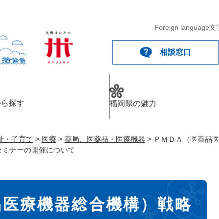
メニューを飛ばして本文へ
Foreign language
文
相談窓口
から探す
福岡県の魅力
祉・子育て
>
医療
>
薬局、医薬品・医療機器
>
ＰＭＤＡ（医薬品
セミナーの開催について
品医療機器総合機構）戦略