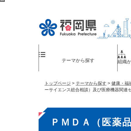
ペ
検
ー
索
ジ
エ
の
リ
先
ア
頭
へ
で
す
。
テーマから探す
組織
トップページ
>
テーマから探す
>
健康・福
ーサイエンス総合相談）及び医療機器関連
本
ＰＭＤＡ（医薬
文