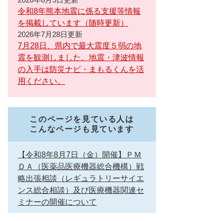
令和8年熊本地震に係る支援等情報
を掲載しています（随時更新）
2026年7月28日更新
7月28日、県内で最大震度５弱の地
震を観測しました。地震・津波情報
の入手は防災ナビ・まもるくんを活
用ください。
このページを見ている人は
こんなページも見ています
【令和8年8月7日（金）開催】ＰＭ
ＤＡ（医薬品医療機器総合機構）戦
略出張相談（レギュラトリーサイエ
ンス総合相談）及び医療機器関連セ
ミナーの開催について