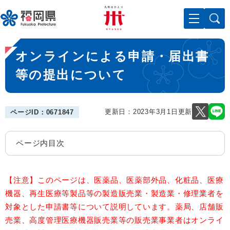
ペ
メニューを飛ばして本文へ
ー
ジ
の
本
先
オンラインによる申請・届出書
文
頭
で
等の提出について
す
。
更新日：2023年3月1日更新
ページID：0671847
ページ内目次
【注意】このページは、医薬品、医薬部外品、化粧品、医療
機器、再生医療等製品等の製造販売業・製造業・修理業者を
対象とした申請書等について説明しています。薬局、店舗販
売業、高度管理医療機器販売業等の販売業事業者はオンライ