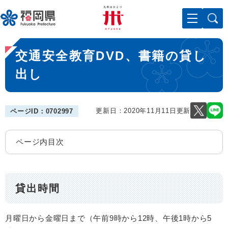
ペ
メニューを飛ばして本文へ
ー
ジ
の
本
先
交通安全教育DVD、書籍の貸し
文
頭
で
出し
す
。
更新日：2020年11月11日更新
ページID：0702997
ページ内目次
貸出時間
月曜日から金曜日まで（午前9時から12時、午後1時から5