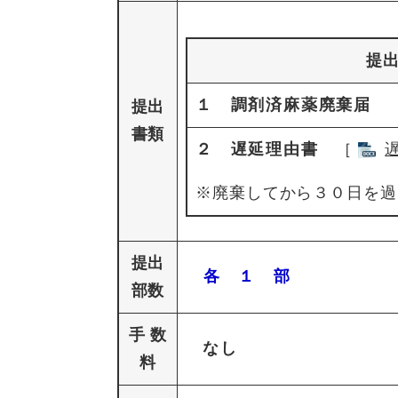
提
１ 調剤済麻薬廃棄届
提出
書類
２ 遅延理由書
［
※廃棄してから３０日を過
提出
各 １ 部
部数
手 数
なし
料