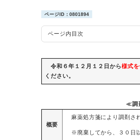
ページID：0801894
ページ内目次
令和６年１２月１２日から
様式を
ください。
≪調
麻薬処方箋により調剤され
概要
※廃棄してから、３０日以