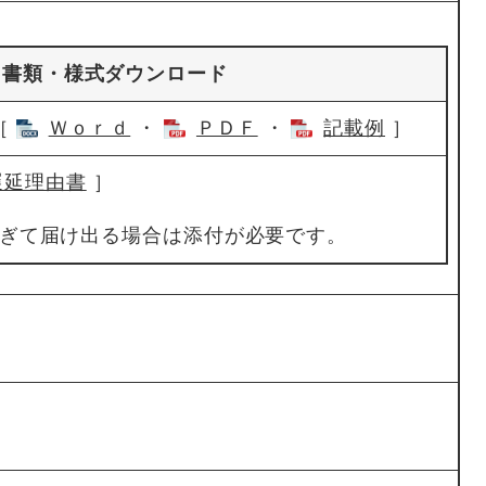
出書類・様式ダウンロード
［
Ｗｏｒｄ
・
ＰＤＦ
・
記載例
］
遅延理由書
］
ぎて届け出る場合は添付が必要です。