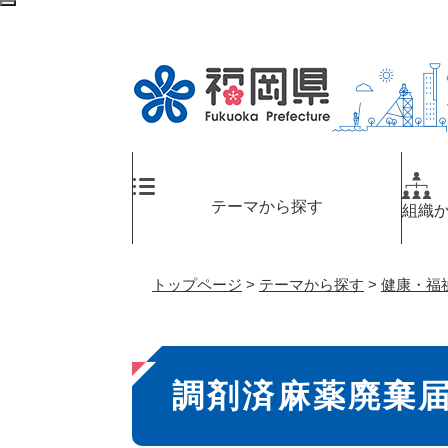
ペ
検
ー
索
ジ
エ
の
リ
先
ア
頭
へ
で
す
。
テーマから探す
組織
トップページ
>
テーマから探す
>
健康・福
本
調剤済麻薬廃棄
文