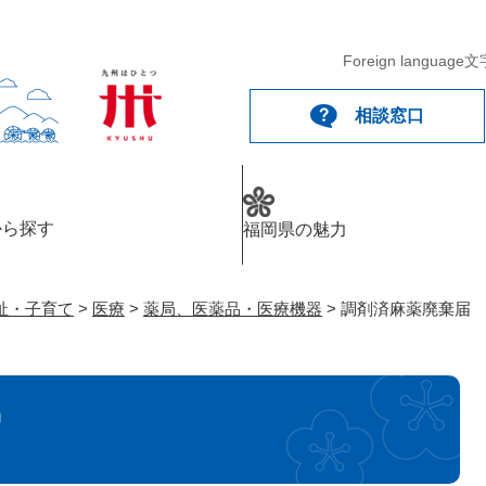
メニューを飛ばして本文へ
Foreign language
文
相談窓口
から探す
福岡県の魅力
祉・子育て
>
医療
>
薬局、医薬品・医療機器
>
調剤済麻薬廃棄届
届