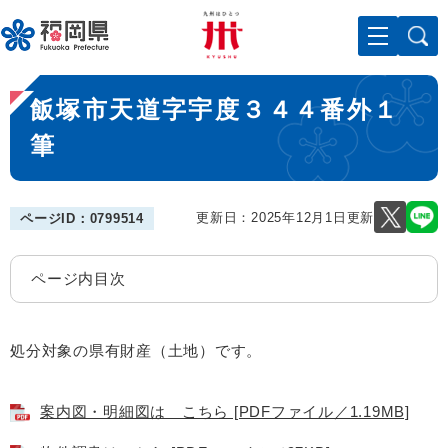
ペ
メニューを飛ばして本文へ
ー
ジ
の
本
先
飯塚市天道字宇度３４４番外１
文
頭
で
筆
す
。
更新日：2025年12月1日更新
ページID：0799514
ページ内目次
処分対象の県有財産（土地）です。
案内図・明細図は こちら [PDFファイル／1.19MB]