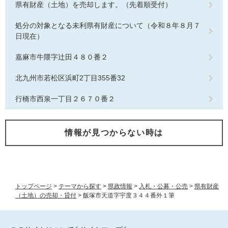
県有財産（土地）を売却します。（先着順受付）
処分の対象となる未利県有財産について（令和８年８月７
日現在）
嘉麻市牛隈字辻田４８０番２
北九州市若松区浜町2丁目355番32
行橋市西泉一丁目２６７０番２
情報が見つからない時は
トップページ
>
テーマから探す
>
県政情報
>
入札・公募・公売
>
県有財産
（土地）の売却・貸付
>
飯塚市天道字宇度３４４番外１筆