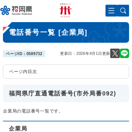
ペ
メニューを飛ばして本文へ
ー
ジ
の
本
先
電話番号一覧 [企業局]
文
頭
で
す
。
更新日：2026年4月1日更新
ページID：0589732
ページ内目次
福岡県庁直通電話番号(市外局番092)
企業局の電話番号一覧です。
企業局