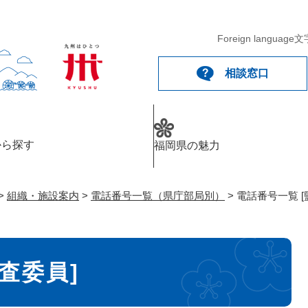
メニューを飛ばして本文へ
Foreign language
文
相談窓口
から探す
福岡県の魅力
>
組織・施設案内
>
電話番号一覧（県庁部局別）
>
電話番号一覧 [
査委員]