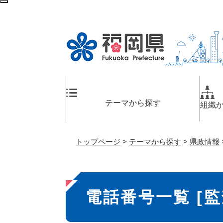
ペ
検
ー
索
ジ
エ
の
リ
先
ア
頭
へ
で
す
。
テーマから探す
組織
トップページ
>
テーマから探す
>
県政情報
本
電話番号一覧 [監
文