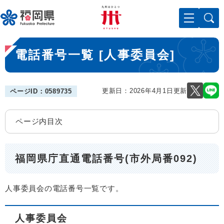
ペ
メニューを飛ばして本文へ
ー
ジ
の
本
先
電話番号一覧 [人事委員会]
文
頭
で
す
。
更新日：2026年4月1日更新
ページID：0589735
ページ内目次
福岡県庁直通電話番号(市外局番092)
人事委員会の電話番号一覧です。
人事委員会