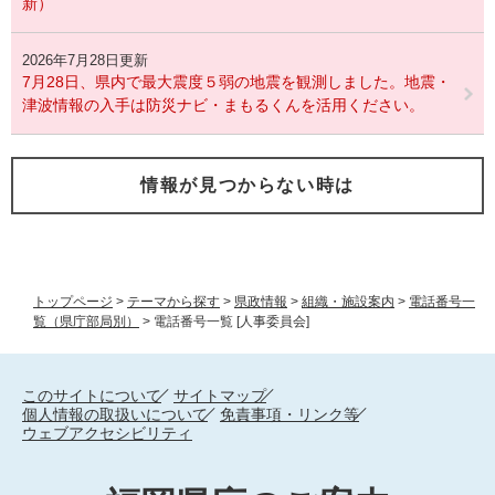
新）
2026年7月28日更新
7月28日、県内で最大震度５弱の地震を観測しました。地震・
津波情報の入手は防災ナビ・まもるくんを活用ください。
情報が見つからない時は
トップページ
>
テーマから探す
>
県政情報
>
組織・施設案内
>
電話番号一
覧（県庁部局別）
>
電話番号一覧 [人事委員会]
このサイトについて
サイトマップ
個人情報の取扱いについて
免責事項・リンク等
ウェブアクセシビリティ