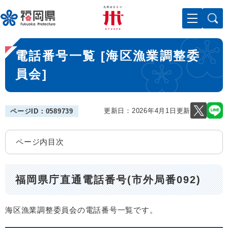
ペ
メニューを飛ばして本文へ
ー
ジ
の
本
先
電話番号一覧 [海区漁業調整委
文
頭
で
員会]
す
。
更新日：2026年4月1日更新
ページID：0589739
ページ内目次
福岡県庁直通電話番号(市外局番092)
海区漁業調整委員会の電話番号一覧です。