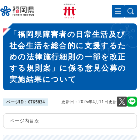
ペ
メニューを飛ばして本文へ
ー
ジ
の
本
先
「福岡県障害者の日常生活及び
文
頭
で
社会生活を総合的に支援するた
す
めの法律施行細則の一部を改正
。
する規則案」に係る意見公募の
実施結果について
更新日：2025年4月11日更新
ページID：0765834
ページ内目次