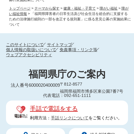
トップページ
>
テーマから探す
>
健康・福祉・子育て
>
障がい福祉
>
障が
い福祉情報
>
「福岡県障害者の日常生活及び社会生活を総合的に支援する
ための法律施行細則の一部を改正する規則案」に係る意見公募の実施結果に
ついて
このサイトについて
サイトマップ
個人情報の取扱いについて
免責事項・リンク等
ウェブアクセシビリティ
福岡県庁のご案内
〒812-8577
法人番号6000020400009
福岡県福岡市博多区東公園7番7号
代表電話：092-651-1111
手話で電話をする
利用方法：
手話リンクについて
をご覧ください。