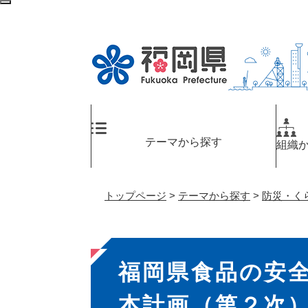
ペ
検
ー
索
ジ
エ
の
リ
先
ア
頭
へ
で
す
。
テーマから探す
組織
トップページ
>
テーマから探す
>
防災・く
本
福岡県食品の安
文
本計画（第２次