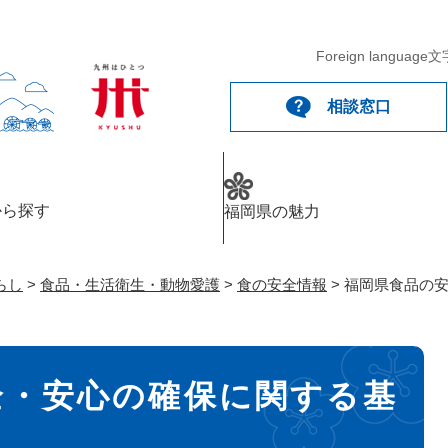
メニューを飛ばして本文へ
Foreign language
文
相談窓口
から探す
福岡県の魅力
らし
>
食品・生活衛生・動物愛護
>
食の安全情報
>
福岡県食品の
全・安心の確保に関する基
）