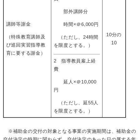
部外講師分
講師等謝金
時間×＠6,000円
10分の
（特殊教育講師及
（ただし、24時間
10
び巡回実習指導教
を限度とする。）
育に要する謝金）
2 指導教員雇上経
費
延人×＠10,000
円
（ただし、延55人
を限度とする。）
※補助金の交付の対象となる事業の実施期間は、補助金の
交付決定の時期に関わらず、交付決定のあった日の属する年