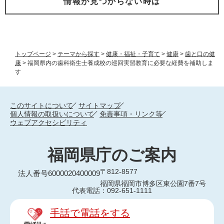
情報が見つからない時は
トップページ
>
テーマから探す
>
健康・福祉・子育て
>
健康
>
歯と口の健
康
>
福岡県内の歯科衛生士養成校の巡回実習教育に必要な経費を補助しま
す
このサイトについて
サイトマップ
個人情報の取扱いについて
免責事項・リンク等
ウェブアクセシビリティ
福岡県庁のご案内
〒812-8577
法人番号6000020400009
福岡県福岡市博多区東公園7番7号
代表電話：092-651-1111
手話で電話をする