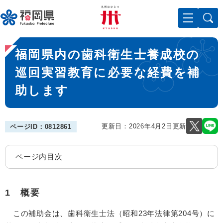
ペ
メニューを飛ばして本文へ
ー
ジ
の
本
先
福岡県内の歯科衛生士養成校の
文
頭
で
巡回実習教育に必要な経費を補
す
助します
。
更新日：2026年4月2日更新
ページID：0812861
ページ内目次
1 概要
この補助金は、歯科衛生士法（昭和23年法律第204号）に