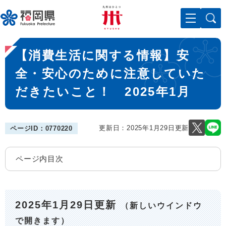
ペ
メニューを飛ばして本文へ
ー
ジ
の
本
先
【消費生活に関する情報】安
文
頭
で
全・安心のために注意していた
す
だきたいこと！ 2025年1月
。
更新日：2025年1月29日更新
ページID：0770220
ページ内目次
2025年1月29日更新
（新しいウインドウ
で開きます）