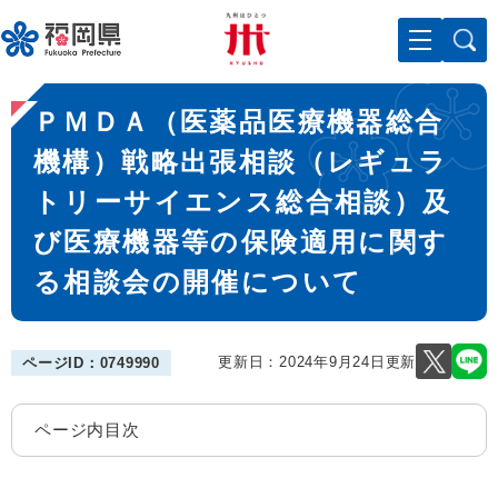
ペ
メニューを飛ばして本文へ
ー
ジ
の
本
先
ＰＭＤＡ（医薬品医療機器総合
文
頭
で
機構）戦略出張相談（レギュラ
す
トリーサイエンス総合相談）及
。
び医療機器等の保険適用に関す
る相談会の開催について
更新日：2024年9月24日更新
ページID：0749990
ページ内目次