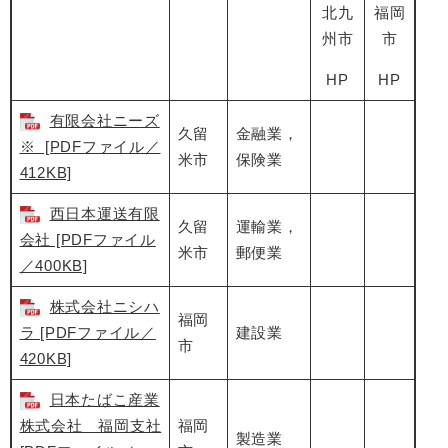
北九
福岡
州市
市
HP
HP
有限会社ニーズ
久留
金融業，
※ [PDFファイル／
米市
保険業
412KB]
西日本運送有限
久留
運輸業，
会社 [PDFファイル
米市
郵便業
／400KB]
株式会社ニシハ
福岡
ラ [PDFファイル／
建設業
市
420KB]
日本たばこ産業
株式会社 福岡支社
福岡
製造業