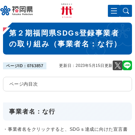
ペ
メニューを飛ばして本文へ
ー
ジ
の
本
先
第２期福岡県SDGs登録事業者
文
頭
で
の取り組み（事業者名：な行）
す
。
更新日：2023年5月15日更新
ページID：0763857
ページ内目次
事業者名：な行
・事業者名をクリックすると、SDGｓ達成に向けた宣言書