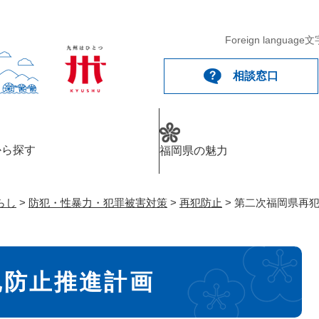
メニューを飛ばして本文へ
Foreign language
文
相談窓口
から探す
福岡県の魅力
らし
>
防犯・性暴力・犯罪被害対策
>
再犯防止
>
第二次福岡県再
犯防止推進計画