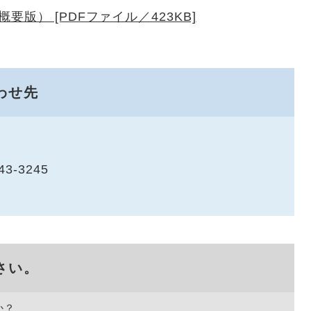
版） [PDFファイル／423KB]
わせ先
43-3245
さい。
か？