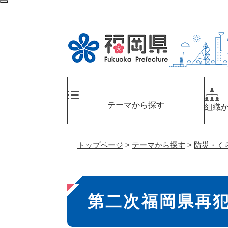
ペ
検
ー
索
ジ
エ
の
リ
先
ア
頭
へ
で
す
。
テーマから探す
組織
トップページ
>
テーマから探す
>
防災・く
本
第二次福岡県再
文