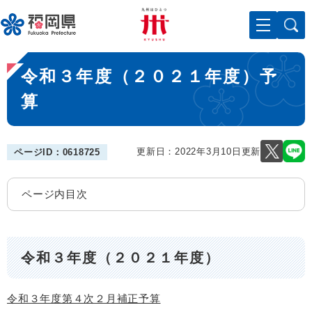
ペ
メニューを飛ばして本文へ
ー
ジ
の
本
先
令和３年度（２０２１年度）予
文
頭
で
算
す
。
更新日：2022年3月10日更新
ページID：0618725
ページ内目次
令和３年度（２０２１年度）
令和３年度第４次２月補正予算