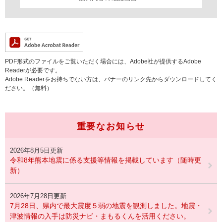
PDF形式のファイルをご覧いただく場合には、Adobe社が提供するAdobe
Readerが必要です。
Adobe Readerをお持ちでない方は、バナーのリンク先からダウンロードしてく
ださい。（無料）
重要なお知らせ
2026年8月5日更新
令和8年熊本地震に係る支援等情報を掲載しています（随時更
新）
2026年7月28日更新
7月28日、県内で最大震度５弱の地震を観測しました。地震・
津波情報の入手は防災ナビ・まもるくんを活用ください。