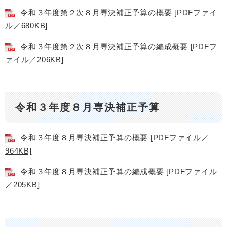
令和３年度第２次８月専決補正予算の概要 [PDFファイ
ル／680KB]
令和３年度第２次８月専決補正予算の編成概要 [PDFフ
ァイル／206KB]
令和３年度８月専決補正予算
令和３年度８月専決補正予算の概要 [PDFファイル／
964KB]
令和３年度８月専決補正予算の編成概要 [PDFファイル
／205KB]