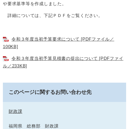
や要求基準等を作成しました。
詳細については、下記ＰＤＦをご覧ください。
令和３年度当初予算要求について [PDFファイル／
100KB]
令和３年度当初予算見積書の提出について [PDFファイ
ル／233KB]
このページに関するお問い合わせ先
財政課
福岡県 総務部 財政課