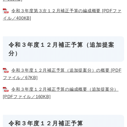
令和３年度第３次１２月補正予算の編成概要 [PDFファ
イル／400KB]
令和３年度１２月補正予算（追加提案
分）
令和３年度１２月補正予算（追加提案分）の概要 [PDF
ファイル／67KB]
令和３年度１２月補正予算の編成概要（追加提案分）
[PDFファイル／160KB]
令和３年度１２月補正予算