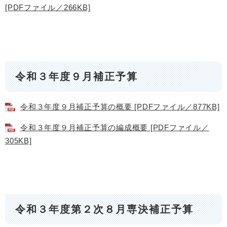
[PDFファイル／266KB]
令和３年度９月補正予算
令和３年度９月補正予算の概要 [PDFファイル／877KB]
令和３年度９月補正予算の編成概要 [PDFファイル／
305KB]
令和３年度第２次８月専決補正予算