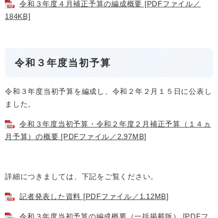
令和３年度４月補正予算の編成概要 [PDFファイル／
184KB]
令和３年度当初予算
令和３年度当初予算を編成し、令和２年２月１５日に公表し
ました。
令和３年度当初予算・令和２年度２月補正予算（１４ヵ
月予算）の概要 [PDFファイル／2.97MB]
詳細につきましては、下記をご覧ください。
記者発表した資料 [PDFファイル／1.12MB]
令和３年度当初予算の編成概要（一括掲載版） [PDFフ