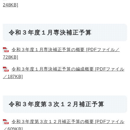
248KB]
令和３年度１月専決補正予算
令和３年度１月専決補正予算の概要 [PDFファイル／
728KB]
令和３年度１月専決補正予算の編成概要 [PDFファイル
／187KB]
令和３年度第３次１２月補正予算
令和３年度第３次１２月補正予算の概要 [PDFファイル
／609KB]