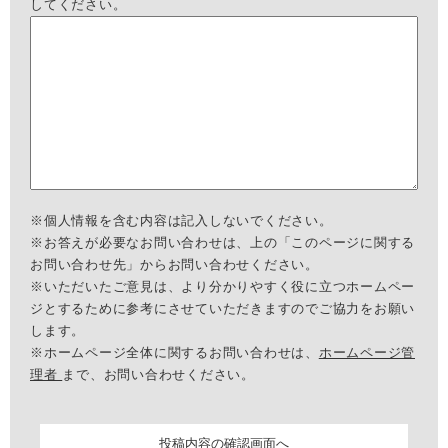
してください。
※個人情報を含む内容は記入しないでください。
※お答えが必要なお問い合わせは、上の「このページに関する
お問い合わせ先」からお問い合わせください。
※いただいたご意見は、より分かりやすく役に立つホームペー
ジとするために参考にさせていただきますのでご協力をお願い
します。
※ホームページ全体に関するお問い合わせは、
ホームページ管
理者
まで、お問い合わせください。