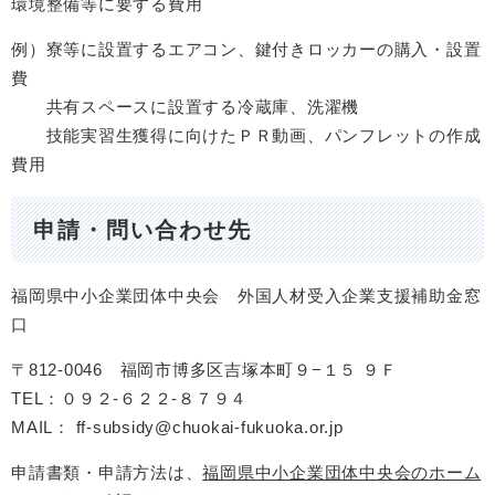
環境整備等に要する費用
例）寮等に設置するエアコン、鍵付きロッカーの購入・設置
費
共有スペースに設置する冷蔵庫、洗濯機​
​ 技能実習生獲得に向けたＰＲ動画、パンフレットの作成
費用
申請・問い合わせ先
福岡県中小企業団体中央会 外国人材受入企業支援補助金窓
口
〒812-0046 福岡市博多区吉塚本町９−１５ ９Ｆ
TEL：０９２-６２２-８７９４
MAIL： ff-subsidy@chuokai-fukuoka.or.jp
申請書類・申請方法は、
福岡県中小企業団体中央会のホーム