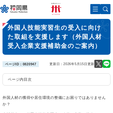
ペ
メニューを飛ばして本文へ
ー
ジ
の
本
先
外国人技能実習生の受入に向け
文
頭
で
た取組を支援します（外国人材
す
受入企業支援補助金のご案内）
。
更新日：2026年5月15日更新
ページID：0820947
ページ内目次
外国人材の獲得や居住環境の整備にお困りではありません
か？