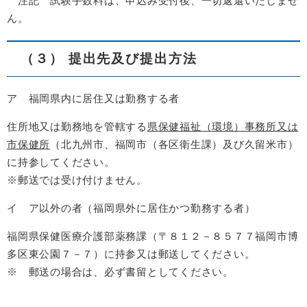
注記 試験手数料は、申込み受付後、一切返還いたしませ
ん。
（３） 提出先及び提出方法
ア 福岡県内に居住又は勤務する者
住所地又は勤務地を管轄する
県保健福祉（環境）事務所又は
市保健所
（北九州市、福岡市（各区衛生課）及び久留米市）
に持参してください。
※郵送では受け付けません。
イ ア以外の者（福岡県外に居住かつ勤務する者）
福岡県保健医療介護部薬務課（〒８１２－８５７７福岡市博
多区東公園７－７）に持参又は郵送してください。
※ 郵送の場合は、必ず書留としてください。