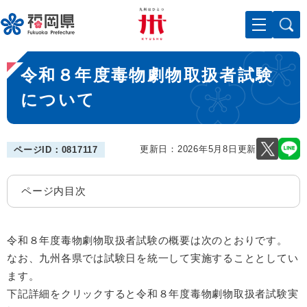
ペ
メニューを飛ばして本文へ
ー
ジ
の
本
先
令和８年度毒物劇物取扱者試験
文
頭
で
について
す
。
更新日：2026年5月8日更新
ページID：0817117
ページ内目次
令和８年度毒物劇物取扱者試験の概要は次のとおりです。
なお、九州各県では試験日を統一して実施することとしてい
ます。
下記詳細をクリックすると令和８年度毒物劇物取扱者試験実