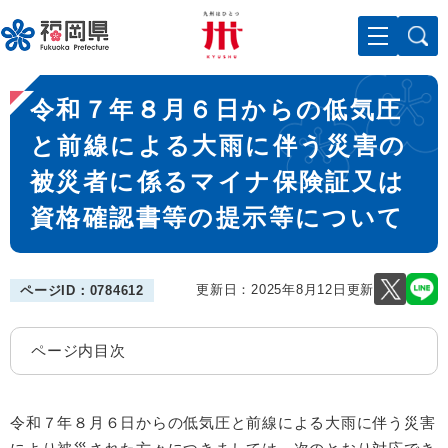
ペ
メニューを飛ばして本文へ
ー
ジ
の
本
先
令和７年８月６日からの低気圧
文
頭
で
と前線による大雨に伴う災害の
す
被災者に係るマイナ保険証又は
。
資格確認書等の提示等について
更新日：2025年8月12日更新
ページID：0784612
ページ内目次
令和７年８月６日からの低気圧と前線による大雨に伴う災害