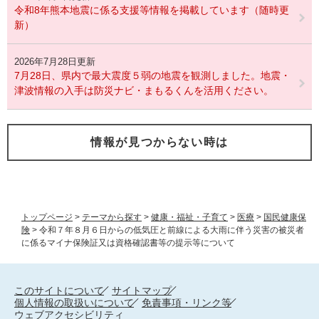
令和8年熊本地震に係る支援等情報を掲載しています（随時更
新）
2026年7月28日更新
7月28日、県内で最大震度５弱の地震を観測しました。地震・
津波情報の入手は防災ナビ・まもるくんを活用ください。
情報が見つからない時は
トップページ
>
テーマから探す
>
健康・福祉・子育て
>
医療
>
国民健康保
険
>
令和７年８月６日からの低気圧と前線による大雨に伴う災害の被災者
に係るマイナ保険証又は資格確認書等の提示等について
このサイトについて
サイトマップ
個人情報の取扱いについて
免責事項・リンク等
ウェブアクセシビリティ