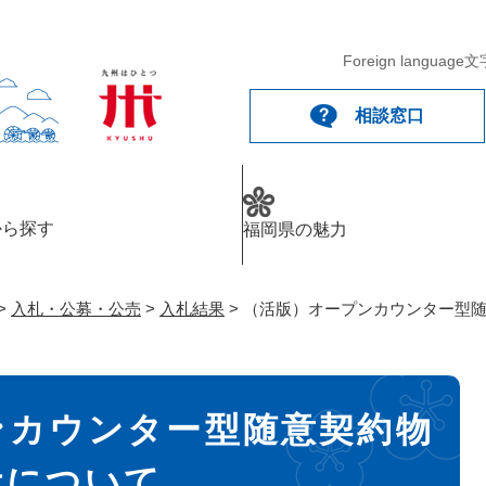
メニューを飛ばして本文へ
Foreign language
文
相談窓口
から探す
福岡県の魅力
>
入札・公募・公売
>
入札結果
>
（活版）オープンカウンター型
ンカウンター型随意契約物
示について