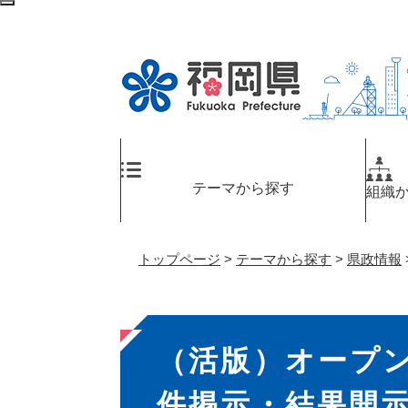
ペ
検
ー
索
ジ
エ
の
リ
先
ア
頭
へ
で
す
。
テーマから探す
組織
トップページ
>
テーマから探す
>
県政情報
本
（活版）オープ
文
件掲示・結果開