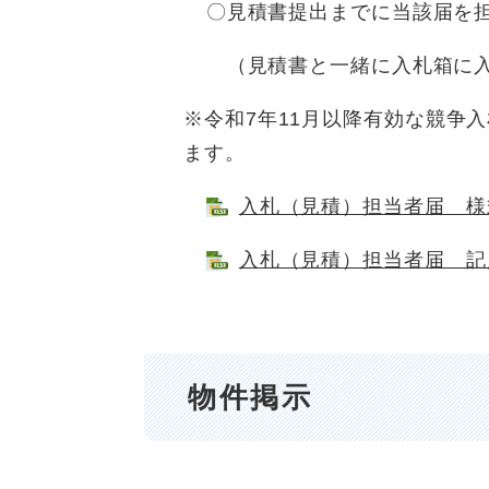
〇見積書提出までに当該届を担当
（見積書と一緒に入札箱に入れ
※令和7年11月以降有効な競争
ます。
入札（見積）担当者届 様式 [
入札（見積）担当者届 記入例 
物件掲示