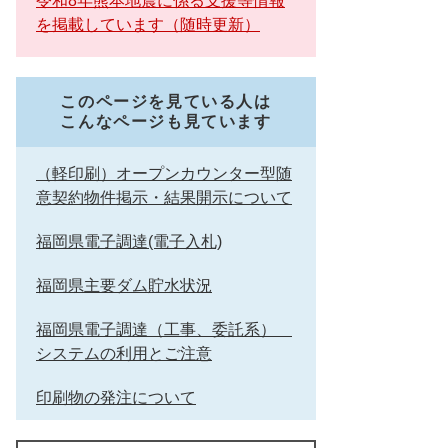
令和8年熊本地震に係る支援等情報
を掲載しています（随時更新）
このページを見ている人は
こんなページも見ています
（軽印刷）オープンカウンター型随
意契約物件掲示・結果開示について
福岡県電子調達(電子入札)
福岡県主要ダム貯水状況
福岡県電子調達（工事、委託系）
システムの利用とご注意
印刷物の発注について