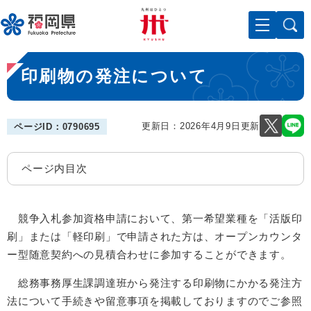
ペ
メニューを飛ばして本文へ
ー
ジ
の
本
先
印刷物の発注について
文
頭
で
す
。
更新日：2026年4月9日更新
ページID：0790695
ページ内目次
競争入札参加資格申請において、第一希望業種を「活版印
刷」または「軽印刷」で申請された方は、オープンカウンタ
ー型随意契約への見積合わせに参加することができます。
総務事務厚生課調達班から発注する印刷物にかかる発注方
法について手続きや留意事項を掲載しておりますのでご参照