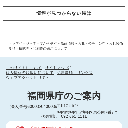
情報が見つからない時は
トップページ
>
テーマから探す
>
県政情報
>
入札・公募・公売
>
入札関係
要領・様式等
>
印刷物の発注について
このサイトについて
サイトマップ
個人情報の取扱いについて
免責事項・リンク等
ウェブアクセシビリティ
福岡県庁のご案内
〒812-8577
法人番号6000020400009
福岡県福岡市博多区東公園7番7号
代表電話：092-651-1111