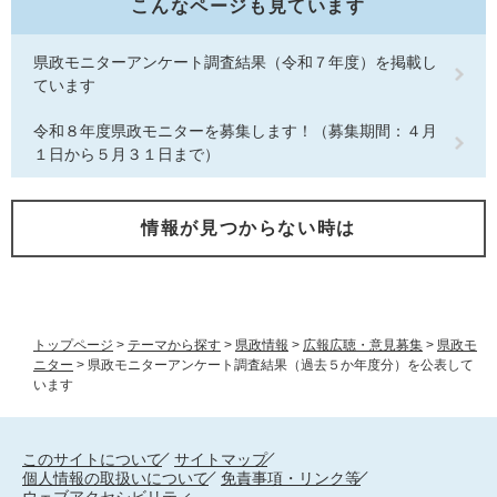
こんなページも見ています
県政モニターアンケート調査結果（令和７年度）を掲載し
ています
令和８年度県政モニターを募集します！（募集期間：４月
１日から５月３１日まで）
情報が見つからない時は
トップページ
>
テーマから探す
>
県政情報
>
広報広聴・意見募集
>
県政モ
ニター
>
県政モニターアンケート調査結果（過去５か年度分）を公表して
います
このサイトについて
サイトマップ
個人情報の取扱いについて
免責事項・リンク等