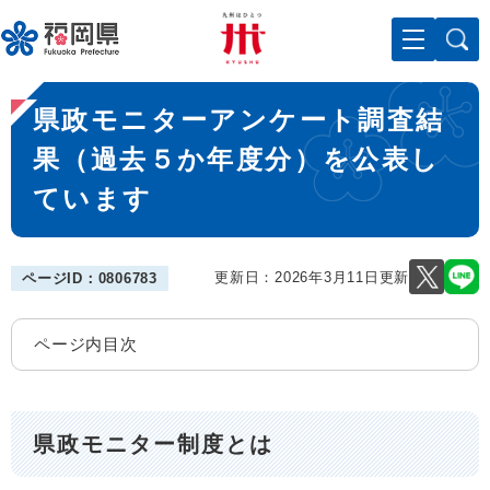
ペ
メニューを飛ばして本文へ
ー
ジ
の
本
先
県政モニターアンケート調査結
文
頭
で
果（過去５か年度分）を公表し
す
ています
。
更新日：2026年3月11日更新
ページID：0806783
ページ内目次
県政モニター制度とは