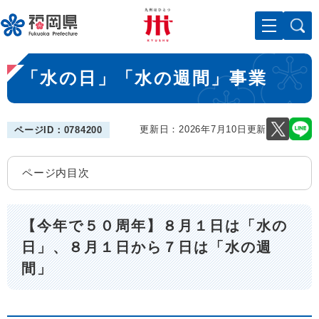
ペ
メニューを飛ばして本文へ
ー
ジ
の
本
先
「水の日」「水の週間」事業
文
頭
で
す
。
更新日：2026年7月10日更新
ページID：0784200
ページ内目次
【今年で５０周年】８月１日は「水の
日」、８月１日から７日は「水の週
間」