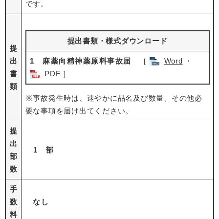
です。
提出書類・様式ダウンロード
提
出
1 麻薬向精神薬原料事故届
［
Word
・
書
PDF
］
類
※事故発生時は、速やかに品名及び数量、その他必
要な事項を届け出てください。
提
出
1 部
部
数
手
数
なし
料