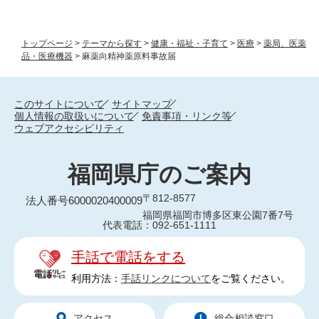
トップページ
>
テーマから探す
>
健康・福祉・子育て
>
医療
>
薬局、医薬
品・医療機器
>
麻薬向精神薬原料事故届
このサイトについて
サイトマップ
個人情報の取扱いについて
免責事項・リンク等
ウェブアクセシビリティ
福岡県庁のご案内
〒812-8577
法人番号6000020400009
福岡県福岡市博多区東公園7番7号
代表電話：092-651-1111
手話で電話をする
利用方法：
手話リンクについて
をご覧ください。
アクセス
総合相談窓口