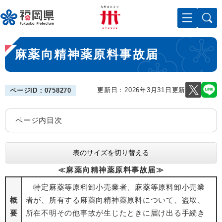
ペ
メニューを飛ばして本文へ
ー
ジ
の
本
先
麻薬向精神薬原料事故届
文
頭
で
す
。
更新日：2026年3月31日更新
ページID：0758270
ページ内目次
表のサイズを切り替える
≪麻薬向精神薬原料事故届≫
特定麻薬等原料卸小売業者、麻薬等原料卸小売業
概
者が、所有する麻薬向精神薬原料について、盗取、
要
所在不明その他事故が生じたときに届け出る手続き