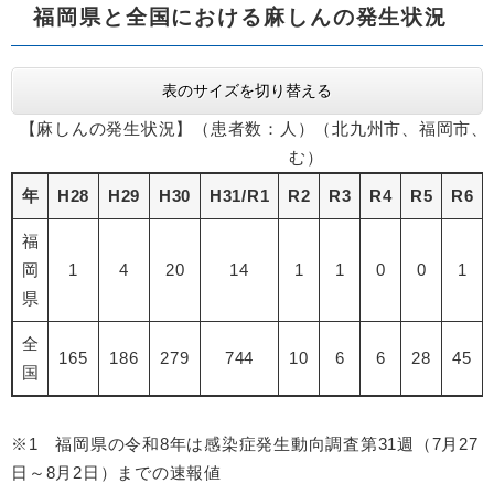
福岡県と全国における麻しんの発生状況
表のサイズを切り替える
【麻しんの発生状況】（患者数：人）（北九州市、福岡市、
む）
年
H28
H29
H30
H31/R1
R2
R3
R4
R5
R6
福
岡
1
4
20
14
1
1
0
0
1
県
全
165
186
279
744
10
6
6
28
45
国
※1 福岡県の令和8年は感染症発生動向調査第31週（7月27
日～8月2日）までの速報値