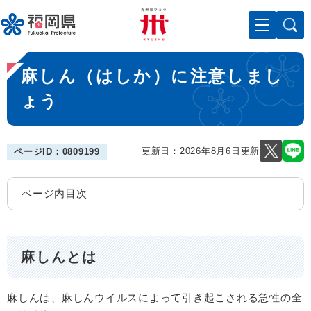
ペ
メニューを飛ばして本文へ
ー
ジ
の
本
先
麻しん（はしか）に注意しまし
文
頭
で
ょう
す
。
更新日：2026年8月6日更新
ページID：0809199
ページ内目次
麻しんとは
麻しんは、麻しんウイルスによって引き起こされる急性の全