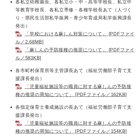
各私立幼稚園長、各私立小・中・高等学校長、私立中
等教育学校長、各私立専修・各種学校長あて（人づく
り・県民生活部私学振興・青少年育成局私学振興課長
発出）
「学校における麻しん対策について」 [PDFファイ
ル／2.68MB]
「麻しんの予防接種の推奨について」 [PDFファイ
ル／583KB]
各市町村保育所等主管課長あて（福祉労働部子育て支
援課長発出）
「児童福祉施設等の職員に対する麻しんの予防接
種の推奨の周知について」 [PDFファイル／162KB]
各指定保育士養成施設の長あて（福祉労働部子育て支
援課長発出）
「児童福祉施設等の職員に対する麻しんの予防接
種の推奨の周知について」 [PDFファイル／154KB]