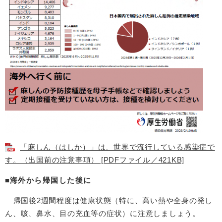
「麻しん（はしか）」は、世界で流行している感染症で
す。（出国前の注意事項） [PDFファイル／421KB]
■
海外から帰国した後に
帰国後2週間程度は健康状態（特に、高い熱や全身の発し
ん、咳、鼻水、目の充血等の症状）に注意しましょう。