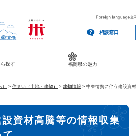
メニューを飛ばして本文へ
Foreign language
文
相談窓口
から探す
福岡県の魅力
らし
>
住まい（土地・建物）
>
建物情報
>
中東情勢に伴う建設資
建設資材高騰等の情報収集
いて