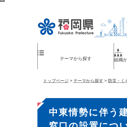
ペ
検
ー
索
ジ
エ
の
リ
先
ア
頭
へ
で
す
。
テーマから探す
組織
トップページ
>
テーマから探す
>
防災・く
本
中東情勢に伴う
文
窓口の設置につ